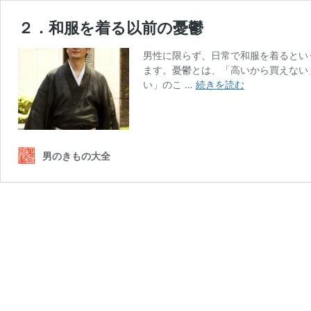
２．和服を着る以前の憂鬱
男性に限らず、日常で和服を着るとい
ます。憂鬱とは、「高いから買えない
２．
い」のこ …
続きを読む
和
服
を
着
男のきもの大全
る
以
前
の
憂
鬱