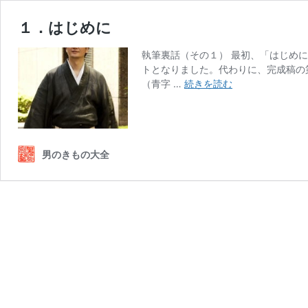
１．はじめに
執筆裏話（その１） 最初、「はじめ
トとなりました。代わりに、完成稿の
１．
（青字 …
続きを読む
は
じ
め
に
男のきもの大全