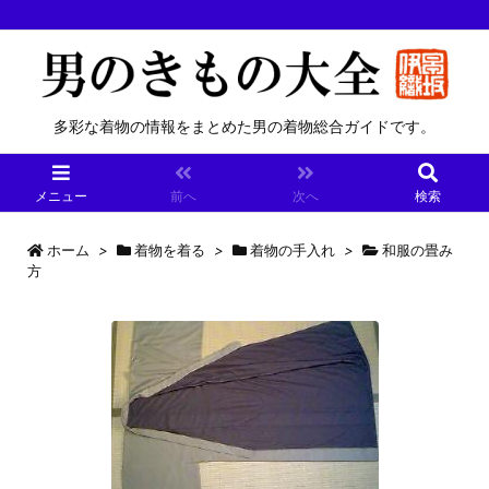
多彩な着物の情報をまとめた男の着物総合ガイドです。
メニュー
前へ
次へ
検索
ホーム
>
着物を着る
>
着物の手入れ
>
和服の畳み
方