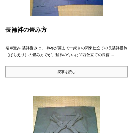
長襦袢の畳み方
襦袢畳み 襦袢畳みは、 衿布が裾まで一続きの関東仕立ての長襦袢撥衿
（ばちえり）の畳み方でが、竪衿の付いた関西仕立ての長襦 ...
記事を読む