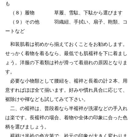
も
（８）履物 草履、雪駄、下駄から選びます
（９）その他 羽織紐、手拭い、扇子、鞄類、コ
ートなど
和装肌着は初めから揃えておくことをお勧めします。
せっかく着物を着るなら、最低でも肌襦袢を下に着まし
ょう。洋服の下着類は衿が滑って着崩れの原因となりま
す。
必要な小物類として腰紐を、襦袢と長着の計２本、用
意すればほぼ全て揃います。好みや慣れ具合に応じて、
裾除けや褌なども試してみて下さい。
二、の襦袢は、普段着なら半襦袢が洗濯などの手入れ
は楽です。長襦袢の場合、着物や全体の印象に合った色
柄を選びましょう。
襦袢は半衿の色次第で、衿元の印象が大きく変わりま