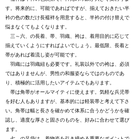
す。将来的に、可能であればですが、揃えておきたい半
衿の色の数だけ長襦袢を用意すると、半衿の付け替えで
悩まなくてもよくなります。
三～六、の長着、帯、羽織、袴は、着用目的に応じて
揃えていくようにすればよいでしょう。最低限、長着と
帯があれば着流し姿が可能です。
羽織には羽織紐も必要です。礼装以外での袴は、必須
ではありませんが、男性の和服姿ならではのものであ
り、積極的に活用したいアイテムでもあります。
帯は角帯がオールマイティに使えます。気軽な兵児帯
を好む人もありますが、基本的には軽装帯と考えて下さ
い。角帯は幅と長さを確かめて体系に合うかどうかを確
認し、適度な厚さと固さのものを、好みに合わせて選び
ます。
七、の足袋は、着物姿を引き締める重要なポイントで