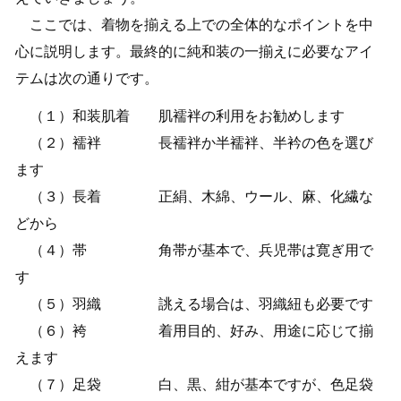
ここでは、着物を揃える上での全体的なポイントを中
心に説明します。最終的に純和装の一揃えに必要なアイ
テムは次の通りです。
（１）和装肌着 肌襦袢の利用をお勧めします
（２）襦袢 長襦袢か半襦袢、半衿の色を選び
ます
（３）長着 正絹、木綿、ウール、麻、化繊な
どから
（４）帯 角帯が基本で、兵児帯は寛ぎ用で
す
（５）羽織 誂える場合は、羽織紐も必要です
（６）袴 着用目的、好み、用途に応じて揃
えます
（７）足袋 白、黒、紺が基本ですが、色足袋