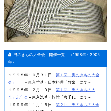
男のきもの大全会 開催一覧 （1998年～2005
年）
１９９８年１０月３１日
第１回「男のきもの大全
会」
－東京竹芝・日本料理「竹泉」にて－
１９９８年１２月１９日
第１回「男のきもの大
全」忘年会
－東京浅草・旅館「貞千代」にて－
１９９９年１１月１６日
第２回「男のきもの大全