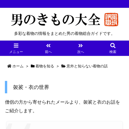
多彩な着物の情報をまとめた男の着物総合ガイドです。
メニュー
前へ
次へ
検索
ホーム
>
着物を知る
>
意外と知らない着物の話
袈裟・衣の世界
僧侶の方から寄せられたメールより、袈裟と衣のお話を
ご紹介します。