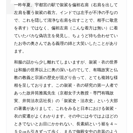
一昨年夏、宇都宮の駅で袈裟を偏袒右肩（右肩を出して
左肩を覆う袈裟の着方。インドでは左手が不浄の手なの
で、これを隠して清浄な右肩を出すことで、相手に敬意
を表す）ではなく、偏袒左肩（こんな着方は無い）に着
ていたバカな偽坊主を発見し、ちょうど待ち合わせてい
たお寺の奥さんである義理の姉と大笑いしたことがあり
ます。
和服の話から少し離れてしまいますが、袈裟・衣の世界
は和服の世界以上に奥の深いものでして、有職故実と仏
教の教義と宗派の歴史が混ざり合って、とても複雑な様
相を呈しております。この袈裟・衣の研究の第一人者で
あった故井筒雅風先生（京都女子大教授・専門有職故
実、井筒法衣店社長）の「袈裟史・法衣史」という大部
の著書がありまして、これをみると日本における袈裟・
衣の変遷がよくわかります。その中には今ではよほどの
ときでないとお目にかかれない、長素絹という裾を４～
５０㎝も引きずって歩く、まるで御殿女中の衣装のよう