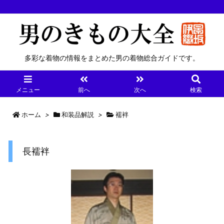
多彩な着物の情報をまとめた男の着物総合ガイドです。
メニュー
前へ
次へ
検索
ホーム
>
和装品解説
>
襦袢
長襦袢