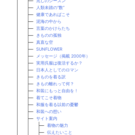
兆しのシーズン
人類未踏の“数”
健康であればこそ
泥海の中から
言葉のかけらたち
きものの孤独
真直な空
SUNFLOWER
メッセージ（掲載 2000年）
実用呉服は復活するか？
日本人としてのロマン
きものを着る訳
きもの離れって何？
和装にもっと自由を！
着てこそ着物
和服を着る以前の憂鬱
和装への想い
サイト案内
着物の魅力
伝えたいこと