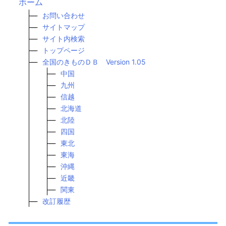
ホーム
お問い合わせ
サイトマップ
サイト内検索
トップページ
全国のきものＤＢ Version 1.05
中国
九州
信越
北海道
北陸
四国
東北
東海
沖縄
近畿
関東
改訂履歴