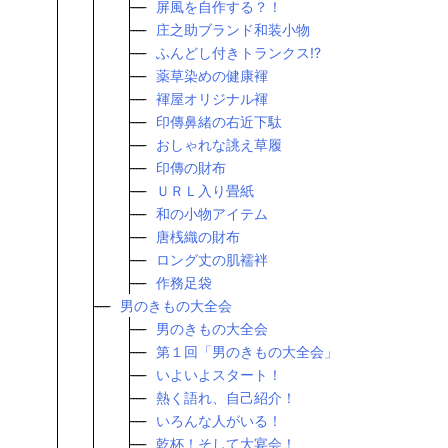
屏風を自作する？！
庄之助ブランド和装小物
ふんどし付きトランクス!?
薬草染めの健康褌
褌屋オリジナル褌
印傳鼻緒の右近下駄
おしゃれな誂え草履
印傳の財布
ＵＲＬ入り畳紙
和の小物アイテム
唐桟織の財布
ロング丈の肌襦袢
作務足袋
男のきもの大全会
男のきもの大全会
第１回「男のきもの大全会」
いよいよスタート！
熱く語れ、自己紹介！
いろんな人がいる！
乾杯！そして大宴会！