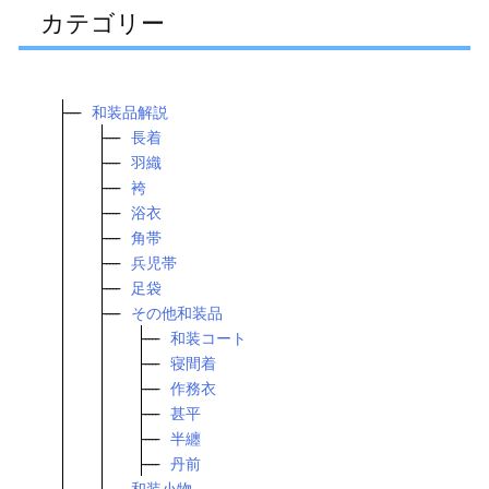
カテゴリー
和装品解説
長着
羽織
袴
浴衣
角帯
兵児帯
足袋
その他和装品
和装コート
寝間着
作務衣
甚平
半纏
丹前
和装小物