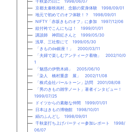
千秋楽の日に 1998/06/07
京都太秦映画村、念願の変身体験 1998/09/01
地元で初めてのオフ体験！？ 1998/09/01
NIFTY「赤坂きものオフ」に参加 1997/12/06
紋付袴でこんにちは！ 1999/01/01
講談師 神田紅さんと 1999/05/30
浅草、三社祭にて 1999/05/30
「きものde銀座！」 2000/03/11
「夫婦で楽しむアンティーク着物」 2002/10/0
1
「魅惑の伊勢木綿」 2005/06/10
「染人 橋村重彦 展」 2002/11/08
「株式会社パールトーン」訪問 2001/08/08
「男のきもの雑学ノート」著者インタビュー！
1999/07/25
ドイツからの素敵な仲間 1999/01/01
日本はきもの博物館 1998/10/01
絹のふんどし 1998/09/01
千秋楽打ち上げパーティー参加レポート 1998/
06/07