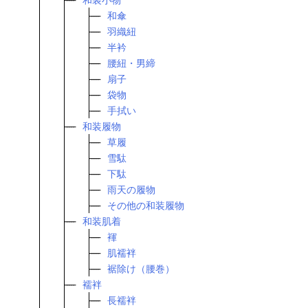
和傘
羽織紐
半衿
腰紐・男締
扇子
袋物
手拭い
和装履物
草履
雪駄
下駄
雨天の履物
その他の和装履物
和装肌着
褌
肌襦袢
裾除け（腰巻）
襦袢
長襦袢