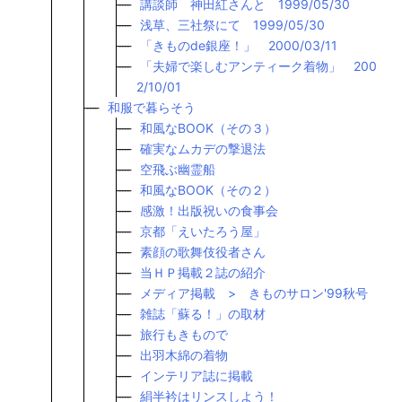
講談師 神田紅さんと 1999/05/30
浅草、三社祭にて 1999/05/30
「きものde銀座！」 2000/03/11
「夫婦で楽しむアンティーク着物」 200
2/10/01
和服で暮らそう
和風なBOOK（その３）
確実なムカデの撃退法
空飛ぶ幽霊船
和風なBOOK（その２）
感激！出版祝いの食事会
京都「えいたろう屋」
素顔の歌舞伎役者さん
当ＨＰ掲載２誌の紹介
メディア掲載 > きものサロン'99秋号
雑誌「蘇る！」の取材
旅行もきもので
出羽木綿の着物
インテリア誌に掲載
絹半衿はリンスしよう！