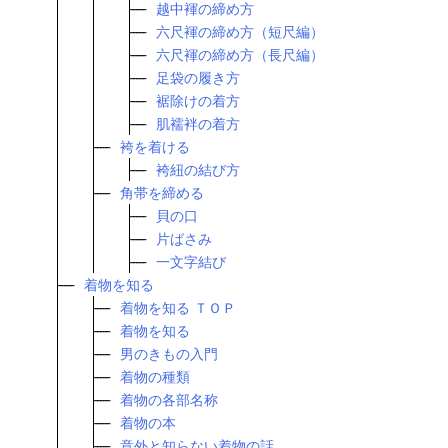
越中褌の締め方
六尺褌の締め方（短尺編）
六尺褌の締め方（長尺編）
足袋の履き方
裾除けの着方
肌襦袢の着方
袴を着ける
袴紐の結び方
角帯を締める
貝の口
片ばさみ
一文字結び
着物を知る
着物を知る ＴＯＰ
着物を知る
男のきもの入門
着物の種類
着物の各部名称
着物の本
意外と知らない着物の話