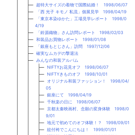
超特大サイズの着物で国際結婚！ 1998/06/07
「西 光子 キモノ 私流」個展見学 1998/04/19
「東京本染ゆかた」工場見学レポート 1998/0
4/19
「鈴源織物」さん訪問レポート 1998/02/03
和装品お買物レポート 1998/01/08
「銀座もとじさん」訪問 1997/12/06
確実なムカデの撃退法
みんなの和装アルバム
NIFTYお花見オフ 1998/06/07
NIFTYきものオフ 1998/10/01
オリジナル和装ファッション！ 1998/04/
05
銀座にて 1998/04/19
千秋楽の日に 1998/06/07
京都太秦映画村、念願の変身体験 1998/0
9/01
地元で初めてのオフ体験！？ 1998/09/01
紋付袴でこんにちは！ 1999/01/01