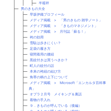
半襦袢
男のきもの大全
早坂伊織プロフィール
メディア掲載 > 「男のきもの 雑学ノート」
メディア掲載 > 「きものマネジメント」
メディア掲載 > 月刊誌「蘇る！」
袴の効用
雪駄は歩きにくい？
足袋の履き方
寝間着用の腰紐
黒紋付きは買うべきか？
町人の紋付の話
本来の袴紐の結び方
角帯の柄の上下について
メディア掲載 > Microsoft「エンカルタ百科事
典」
オブラ２月号 メイキング＆裏話
着物の手入れ
９．きものが呼んでいる（後編）