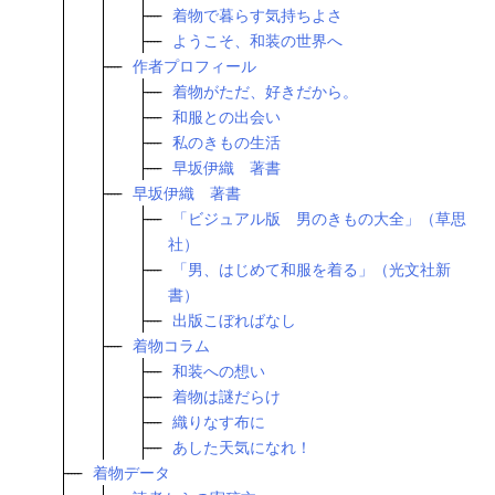
着物で暮らす気持ちよさ
ようこそ、和装の世界へ
作者プロフィール
着物がただ、好きだから。
和服との出会い
私のきもの生活
早坂伊織 著書
早坂伊織 著書
「ビジュアル版 男のきもの大全」（草思
社）
「男、はじめて和服を着る」（光文社新
書）
出版こぼればなし
着物コラム
和装への想い
着物は謎だらけ
織りなす布に
あした天気になれ！
着物データ