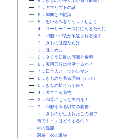
８．きものが呼んでいる（前編）
７．キマリゴトの謎
６．周囲との協調
５．思い込みをリセットしよう
４．ユーザーニーズに応えるために
３．和服・和装が敬遠される理由
２．きものは謎だらけ
１．はじめに
９．９６５日目の感謝と希望
８．実用呉服は復活するか？
７．日本人としてのロマン
６．きものを着る理由（わけ）
５．きもの離れって何？
４．着てこそ着物
３．和装にもっと自由を！
２．和服を着る以前の憂鬱
１．きものが生まれたこの国で
袴でトイレはどうするの？
絹の性能
袈裟・衣の世界