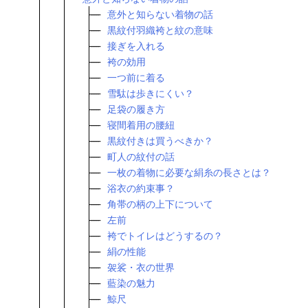
意外と知らない着物の話
黒紋付羽織袴と紋の意味
接ぎを入れる
袴の効用
一つ前に着る
雪駄は歩きにくい？
足袋の履き方
寝間着用の腰紐
黒紋付きは買うべきか？
町人の紋付の話
一枚の着物に必要な絹糸の長さとは？
浴衣の約束事？
角帯の柄の上下について
左前
袴でトイレはどうするの？
絹の性能
袈裟・衣の世界
藍染の魅力
鯨尺