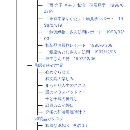
「西 光子 キモノ 私流」個展見学 1998/0
4/19
「東京本染ゆかた」工場見学レポート 19
98/04/19
「鈴源織物」さん訪問レポート 1998/02/
03
和装品お買物レポート 1998/01/08
「銀座もとじさん」訪問 1997/12/06
神主さんの袴 1997/12/06
和装の外の世界
心めぐらせて
和文具の楽しみ
まったり人生のススメ
畳のマウスパッド？！
千と千尋の神隠し
忍風カムイ外伝
究極の和装用腕時計？
和装品カタログ
和風なBOOK（その１）