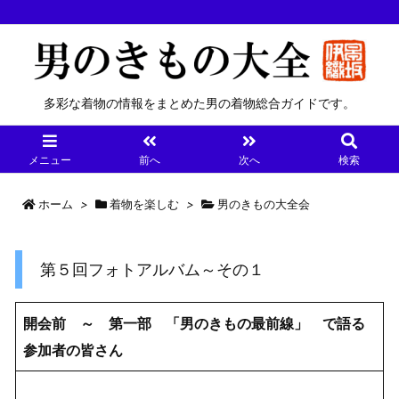
多彩な着物の情報をまとめた男の着物総合ガイドです。
メニュー
前へ
次へ
検索
ホーム
>
着物を楽しむ
>
男のきもの大全会
第５回フォトアルバム～その１
開会前 ～ 第一部 「男のきもの最前線」 で語る
参加者の皆さん