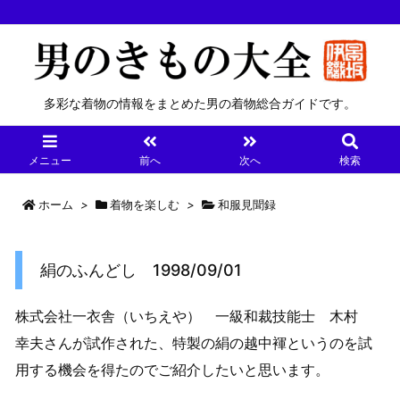
多彩な着物の情報をまとめた男の着物総合ガイドです。
メニュー
前へ
次へ
検索
ホーム
>
着物を楽しむ
>
和服見聞録
絹のふんどし 1998/09/01
株式会社一衣舎（いちえや） 一級和裁技能士 木村
幸夫さんが試作された、特製の絹の越中褌というのを試
用する機会を得たのでご紹介したいと思います。