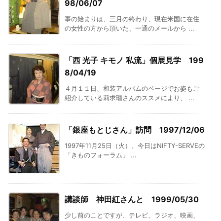
98/06/07
事の始まりは、三月の終わり、現在米国に在住
の女性の方から頂いた、一通のメールから ...
「西 光子 キモノ 私流」個展見学 199
8/04/19
４月１１日、和装アルバムのページでお姿もご
紹介している莉求瑠さんのススメにより、 ...
「銀座もとじさん」訪問 1997/12/06
1997年11月25日（火）。今日はNIFTY-SERVEの
「きものフォーラム」 ...
講談師 神田紅さんと 1999/05/30
少し前のことですが、テレビ、ラジオ、映画、