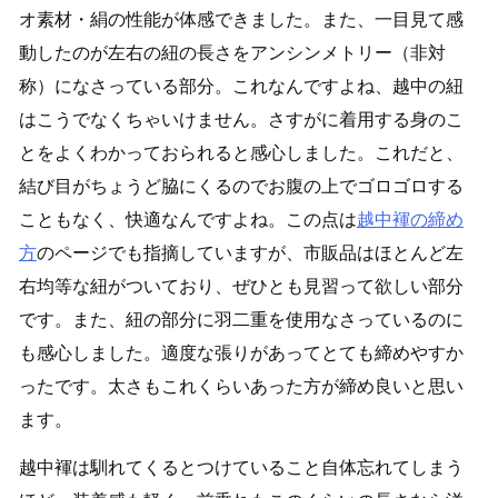
オ素材・絹の性能が体感できました。また、一目見て感
動したのが左右の紐の長さをアンシンメトリー（非対
称）になさっている部分。これなんですよね、越中の紐
はこうでなくちゃいけません。さすがに着用する身のこ
とをよくわかっておられると感心しました。これだと、
結び目がちょうど脇にくるのでお腹の上でゴロゴロする
こともなく、快適なんですよね。この点は
越中褌の締め
方
のページでも指摘していますが、市販品はほとんど左
右均等な紐がついており、ぜひとも見習って欲しい部分
です。また、紐の部分に羽二重を使用なさっているのに
も感心しました。適度な張りがあってとても締めやすか
ったです。太さもこれくらいあった方が締め良いと思い
ます。
越中褌は馴れてくるとつけていること自体忘れてしまう