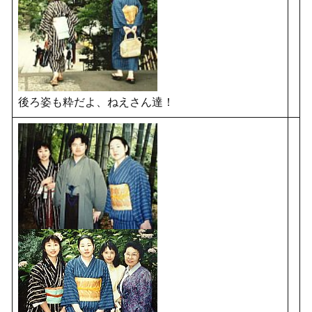
後ろ姿も粋だよ、ねえさん達！